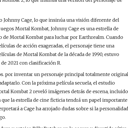
 Kombat 2, lo que insinúa una versión del personaje de
o Johnny Cage, lo que insinúa una visión diferente del
ojuegos Mortal Kombat, Johnny Cage es una estrella de
eo de Mortal Kombat para luchar por Earthrealm. Cuando
ículas de acción exageradas, el personaje tiene una
elículas de Mortal Kombat de la década de 1990, estuvo
 de 2021 con clasificación R.
s. por inventar un personaje principal totalmente origina
ptarlo. Con la próxima película secuela, el estudio
Mortal Kombat 2 reveló imágenes detrás de escena, incluido
que la estrella de cine ficticia tendrá un papel importante
erpretará a Cage ha arrojado dudas sobre si la personalida
go.