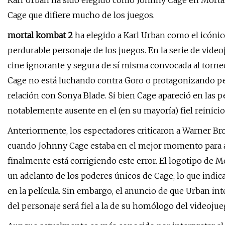
Karl Urban ha sido elegido como Johnny Cage en Mortal
Cage que difiere mucho de los juegos.
mortal kombat 2
ha elegido a Karl Urban como el icónic
perdurable personaje de los juegos. En la serie de vide
cine ignorante y segura de sí misma convocada al torn
Cage no está luchando contra Goro o protagonizando pel
relación con Sonya Blade. Si bien Cage apareció en las p
notablemente ausente en el (en su mayoría) fiel reinicio
Anteriormente, los espectadores criticaron a Warner Bro
cuando Johnny Cage estaba en el mejor momento para ada
finalmente está corrigiendo este error. El logotipo de 
un adelanto de los poderes únicos de Cage, lo que indica 
en la película. Sin embargo, el anuncio de que Urban int
del personaje será fiel a la de su homólogo del videojue