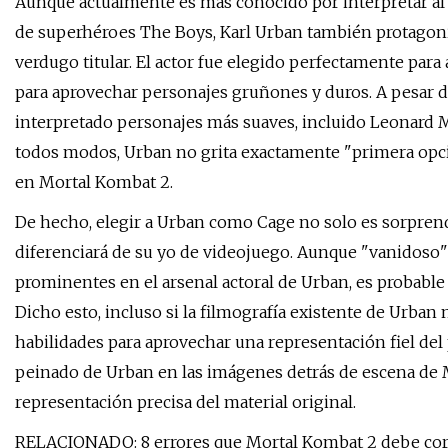
Aunque actualmente es más conocido por interpretar al du
de superhéroes The Boys, Karl Urban también protagon
verdugo titular. El actor fue elegido perfectamente par
para aprovechar personajes gruñones y duros. A pesar 
interpretado personajes más suaves, incluido Leonard McC
todos modos, Urban no grita exactamente "primera opci
en Mortal Kombat 2.
De hecho, elegir a Urban como Cage no solo es sorpren
diferenciará de su yo de videojuego. Aunque "vanidoso" 
prominentes en el arsenal actoral de Urban, es probable
Dicho esto, incluso si la filmografía existente de Urban 
habilidades para aprovechar una representación fiel del
peinado de Urban en las imágenes detrás de escena de M
representación precisa del material original.
RELACIONADO: 8 errores que Mortal Kombat 2 debe corr