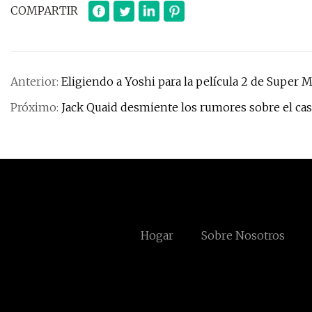
COMPARTIR
Anterior:
Eligiendo a Yoshi para la película 2 de Super M
Próximo:
Jack Quaid desmiente los rumores sobre el cas
Hogar
Sobre Nosotros