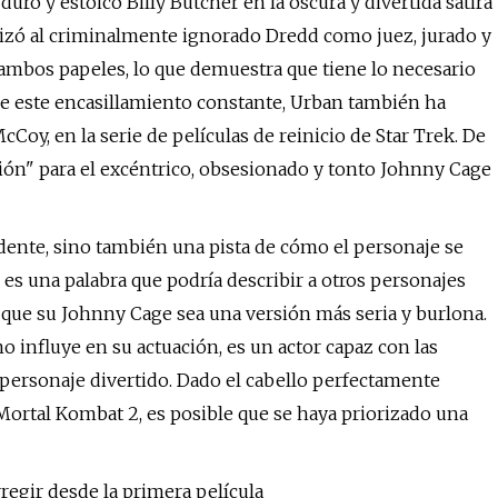
ro y estoico Billy Butcher en la oscura y divertida sátira
izó al criminalmente ignorado Dredd como juez, jurado y
a ambos papeles, lo que demuestra que tiene lo necesario
de este encasillamiento constante, Urban también ha
oy, en la serie de películas de reinicio de Star Trek. De
ón" para el excéntrico, obsesionado y tonto Johnny Cage
dente, sino también una pista de cómo el personaje se
es una palabra que podría describir a otros personajes
 que su Johnny Cage sea una versión más seria y burlona.
no influye en su actuación, es un actor capaz con las
 personaje divertido. Dado el cabello perfectamente
ortal Kombat 2, es posible que se haya priorizado una
egir desde la primera película