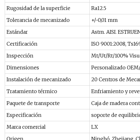
Rugosidad de la superficie
Ra12.5
Tolerancia de mecanizado
+/-0,01 mm
Estándar
Astm. AISI. ESTRUEN
Certificación
ISO 9001:2008, Ts1
Inspección
Mt/Ut/Rt/100% Vis
Dimensiones
Personalizado OEM/d
Instalación de mecanizado
20 Centros de Mec
Tratamiento térmico
Enfriamiento y reve
Paquete de transporte
Caja de madera cont
Especificación
soporte de equilibri
Marca comercial
LX
Origen
Ningbó, Zhejiang, C