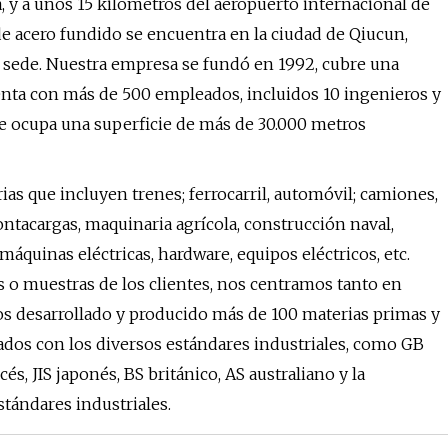
 y a unos 15 kilómetros del aeropuerto internacional de
de acero fundido se encuentra en la ciudad de Qiucun,
a sede. Nuestra empresa se fundó en 1992, cubre una
enta con más de 500 empleados, incluidos 10 ingenieros y
e ocupa una superficie de más de 30.000 metros
s que incluyen trenes; ferrocarril, automóvil; camiones,
tacargas, maquinaria agrícola, construcción naval,
áquinas eléctricas, hardware, equipos eléctricos, etc.
 o muestras de los clientes, nos centramos tanto en
os desarrollado y producido más de 100 materias primas y
zados con los diversos estándares industriales, como GB
, JIS japonés, BS británico, AS australiano y la
stándares industriales.