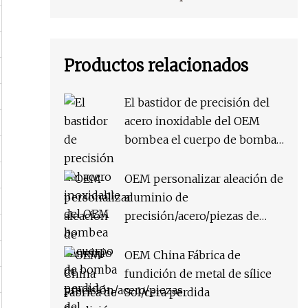
Productos relacionados
El bastidor de precisión del
acero inoxidable del OEM
bombea el cuerpo de bomba
perdido del bastidor de
inversión de la cera
OEM personalizar aleación de
aluminio de
precisión/acero/piezas de
maquinaria de acero
inoxidable fundición a
OEM China Fábrica de
presión/fundición a la cera
fundición de metal de sílice
perdida/fundición de
Sol/cera perdida