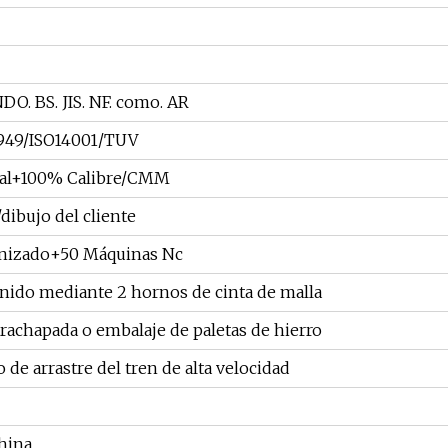
DO. BS. JIS. NF. como. AR
6949/ISO14001/TUV
ual+100% Calibre/CMM
ibujo del cliente
anizado+50 Máquinas Nc
nido mediante 2 hornos de cinta de malla
rachapada o embalaje de paletas de hierro
o de arrastre del tren de alta velocidad
hina