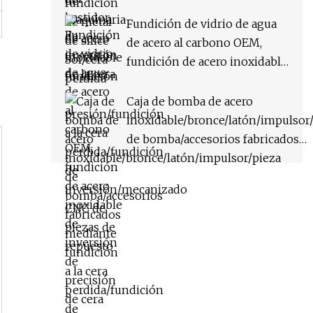
inversión/mecanizado CNC
de piezas de repuesto
Fundición de vidrio de agua
de acero al carbono OEM,
fundición de acero inoxidable
de inversión de precisión de
cera perdida
Caja de bomba de acero
inoxidable/bronce/latón/impulsor
de bomba/accesorios fabricados
mediante fundición a la cera
perdida/fundición de
precisión/fundición a la cera perd