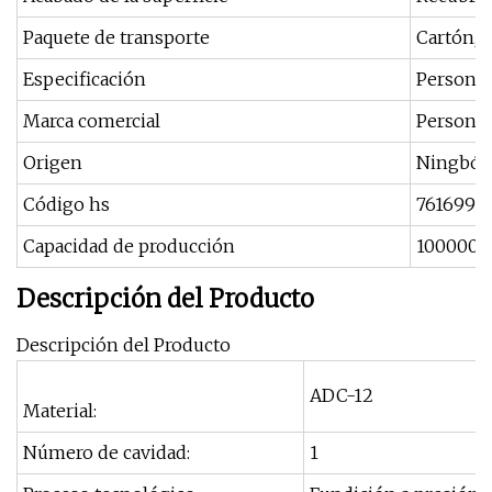
Paquete de transporte
Cartón, 
Especificación
Personal
Marca comercial
Personal
Origen
Ningbó
Código hs
7616991
Capacidad de producción
100000P
Descripción del Producto
Descripción del Producto
ADC-12
Material:
Número de cavidad:
1