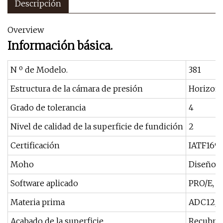
Descripción
Overview
Información básica.
N º de Modelo.
381
Estructura de la cámara de presión
Horizont
Grado de tolerancia
4
Nivel de calidad de la superficie de fundición
2
Certificación
IATF1694
Moho
Diseño y
Software aplicado
PRO/E, A
Materia prima
ADC12, A
Acabado de la superficie
Recubrim