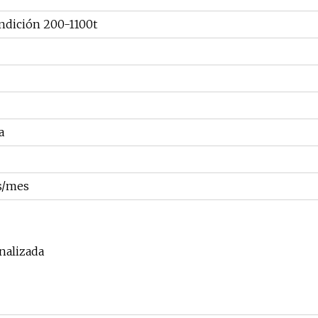
ndición 200-1100t
a
s/mes
nalizada