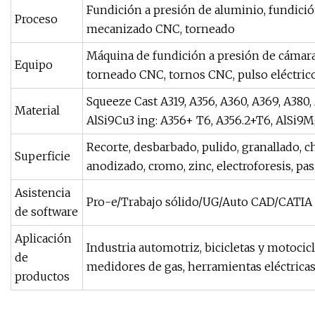
Fundición a presión de aluminio, fundició
Proceso
mecanizado CNC, torneado
Máquina de fundición a presión de cámar
Equipo
torneado CNC, tornos CNC, pulso eléctrico, 
Squeeze Cast A319, A356, A360, A369, A380, 
Material
AlSi9Cu3 ing: A356+ T6, A356.2+T6, AlSi9M
Recorte, desbarbado, pulido, granallado, c
Superficie
anodizado, cromo, zinc, electroforesis, pa
Asistencia
Pro-e/Trabajo sólido/UG/Auto CAD/CATIA
de software
Aplicación
Industria automotriz, bicicletas y motocic
de
medidores de gas, herramientas eléctricas
productos