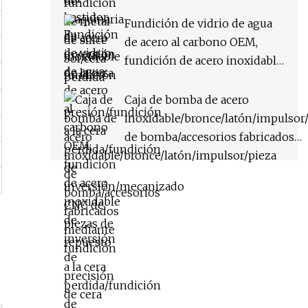
inversión/mecanizado CNC
de piezas de repuesto
Fundición de vidrio de agua
de acero al carbono OEM,
fundición de acero inoxidable
de inversión de precisión de
cera perdida
Caja de bomba de acero
inoxidable/bronce/latón/impulsor
de bomba/accesorios fabricados
mediante fundición a la cera
perdida/fundición de
precisión/fundición a la cera perd