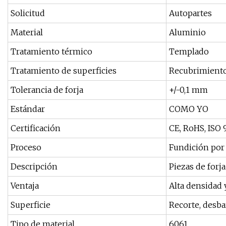
Solicitud
Autopartes
Material
Aluminio
Tratamiento térmico
Templado
Tratamiento de superficies
Recubrimiento
Tolerancia de forja
+/-0,1 mm
Estándar
COMO YO
Certificación
CE, RoHS, ISO
Proceso
Fundición por 
Descripción
Piezas de forj
Ventaja
Alta densidad y
Superficie
Recorte, desba
Tipo de material
6061