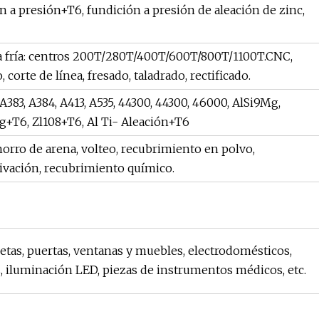
n a presión+T6, fundición a presión de aleación de zinc,
a fría: centros 200T/280T/400T/600T/800T/1100T.CNC,
corte de línea, fresado, taladrado, rectificado.
A383, A384, A413, A535, 44300, 44300, 46000, AlSi9Mg,
g+T6, Zl108+T6, Al Ti- Aleación+T6
horro de arena, volteo, recubrimiento en polvo,
sivación, recubrimiento químico.
letas, puertas, ventanas y muebles, electrodomésticos,
, iluminación LED, piezas de instrumentos médicos, etc.