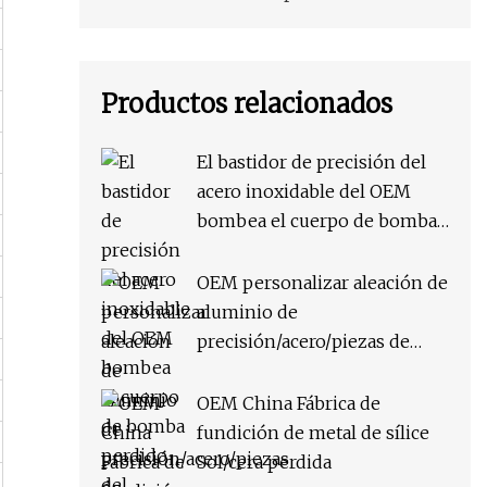
Productos relacionados
El bastidor de precisión del
acero inoxidable del OEM
bombea el cuerpo de bomba
perdido del bastidor de
inversión de la cera
OEM personalizar aleación de
aluminio de
precisión/acero/piezas de
maquinaria de acero
inoxidable fundición a
OEM China Fábrica de
presión/fundición a la cera
fundición de metal de sílice
perdida/fundición de
Sol/cera perdida