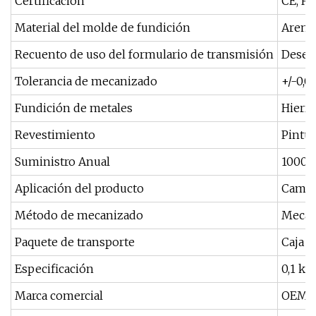
Certificación
CE, Ro
Material del molde de fundición
Arena
Recuento de uso del formulario de transmisión
Desec
Tolerancia de mecanizado
+/-0,
Fundición de metales
Hierro
Revestimiento
Pintur
Suministro Anual
10000
Aplicación del producto
Camión
Método de mecanizado
Mecani
Paquete de transporte
Caja 
Especificación
0,1 kg
Marca comercial
OEM