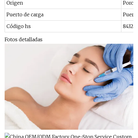
Origen
Porce
Puerto de carga
Puert
Código hs
84329
Fotos detalladas