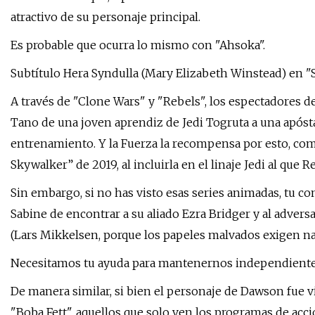
atractivo de su personaje principal.
Es probable que ocurra lo mismo con "Ahsoka".
Subtítulo Hera Syndulla (Mary Elizabeth Winstead) en "
A través de "Clone Wars" y "Rebels", los espectadores de
Tano de una joven aprendiz de Jedi Togruta a una apósta
entrenamiento. Y la Fuerza la recompensa por esto, co
Skywalker” de 2019, al incluirla en el linaje Jedi al que
Sin embargo, si no has visto esas series animadas, tu c
Sabine de encontrar a su aliado Ezra Bridger y al adver
(Lars Mikkelsen, porque los papeles malvados exigen n
Necesitamos tu ayuda para mantenernos independient
De manera similar, si bien el personaje de Dawson fue 
"Boba Fett", aquellos que solo ven los programas de acc