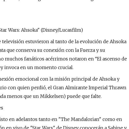
Star Wars: Ahsoka" (Disney/Lucasfilm)
 televisión estuvieron al tanto de la evolución de Ahsoka
ta que conserva su conexión con la Fuerza y ​​su
mo muchos fanáticos acérrimos notaron en “El ascenso de
 Rey invoca en un momento crucial.
onexión emocional con la misión principal de Ahsoka y
sario con quien perdió, el Gran Almirante Imperial Thrawn
ada menos que un Mikkelsen) puede que falte.
es
visto en adelantos tanto en "The Mandalorian" como en
ión en vivo de "Star Wars" de Disney conocerán a Sabine y