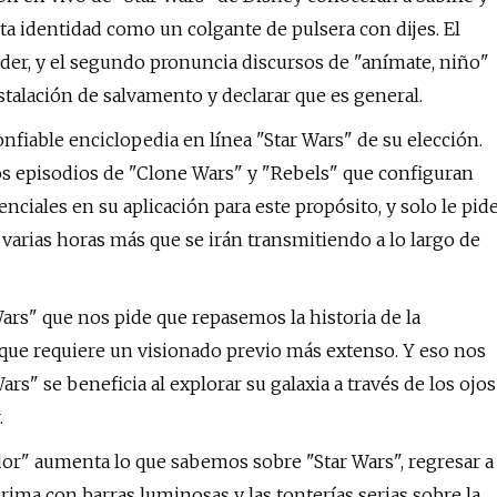
nta identidad como un colgante de pulsera con dijes. El
der, y el segundo pronuncia discursos de "anímate, niño"
talación de salvamento y declarar que es general.
onfiable enciclopedia en línea "Star Wars" de su elección.
los episodios de "Clone Wars" y "Rebels" que configuran
ciales en su aplicación para este propósito, y solo le pid
 varias horas más que se irán transmitiendo a lo largo de
Wars" que nos pide que repasemos la historia de la
 que requiere un visionado previo más extenso. Y eso nos
" se beneficia al explorar su galaxia a través de los ojos
.
or" aumenta lo que sabemos sobre "Star Wars", regresar a
rima con barras luminosas y las tonterías serias sobre la