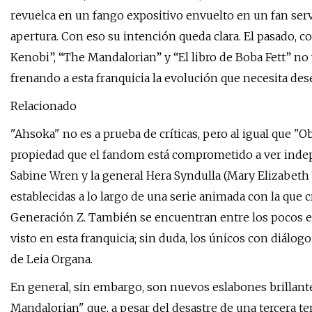
revuelca en un fango expositivo envuelto en un fan ser
apertura. Con eso su intención queda clara. El pasado, 
Kenobi”, “The Mandalorian” y “El libro de Boba Fett” no
frenando a esta franquicia la evolución que necesita d
Relacionado
"Ahsoka" no es a prueba de críticas, pero al igual que "O
propiedad que el fandom está comprometido a ver indep
Sabine Wren y la general Hera Syndulla (Mary Elizabet
establecidas a lo largo de una serie animada con la que 
Generación Z. También se encuentran entre los pocos 
visto en esta franquicia; sin duda, los únicos con diálo
de Leia Organa.
En general, sin embargo, son nuevos eslabones brillant
Mandalorian" que, a pesar del desastre de una tercera t