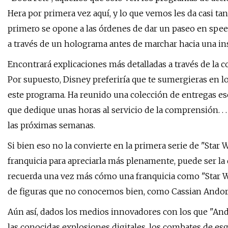
Hera por primera vez aquí, y lo que vemos les da casi ta
primero se opone a las órdenes de dar un paseo en spee
a través de un holograma antes de marchar hacia una ins
Encontrará explicaciones más detalladas a través de la c
Por supuesto, Disney preferiría que te sumergieras en 
este programa. Ha reunido una colección de entregas esen
que dedique unas horas al servicio de la comprensión. . .
las próximas semanas.
Si bien eso no la convierte en la primera serie de "Star 
franquicia para apreciarla más plenamente, puede ser la
recuerda una vez más cómo una franquicia como "Star Wars
de figuras que no conocemos bien, como Cassian Andor
Aún así, dados los medios innovadores con los que "And
las conocidas explosiones digitales, los combates de esg