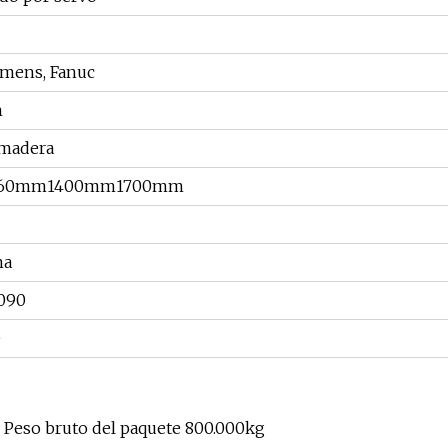
emens, Fanuc
m
 madera
660mm1400mm1700mm
na
090
0
Peso bruto del paquete 800.000kg