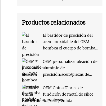
Productos relacionados
El bastidor de precisión del
acero inoxidable del OEM
bombea el cuerpo de bomba
perdido del bastidor de
inversión de la cera
OEM personalizar aleación de
aluminio de
precisión/acero/piezas de
maquinaria de acero
inoxidable fundición a
OEM China Fábrica de
presión/fundición a la cera
fundición de metal de sílice
perdida/fundición de
Sol/cera perdida