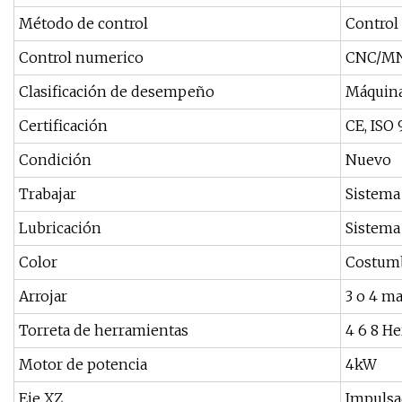
Método de control
Control 
Control numerico
CNC/M
Clasificación de desempeño
Máquina
Certificación
CE, ISO
Condición
Nuevo
Trabajar
Sistema
Lubricación
Sistema
Color
Costum
Arrojar
3 o 4 m
Torreta de herramientas
4 6 8 He
Motor de potencia
4kW
Eje XZ
Impulsa