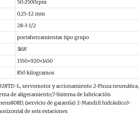
50~2500rpm
0,25~12 mm
28~3 1/2
portaherramientas tipo grupo
3kW
1550×920×1450
850 kilogramos
K928TD-L, servomotor y accionamiento 2-Pinza neumática,
stema de aligeramiento;7-Sistema de lubricación
ns808D, (servicio de garantía) 2-Mandril hidráulico3-
rizontal de seis estaciones