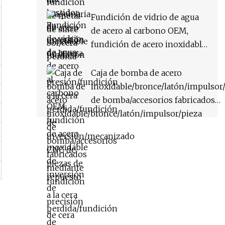
inversión/mecanizado CNC
de piezas de repuesto
Fundición de vidrio de agua
de acero al carbono OEM,
fundición de acero inoxidable
de inversión de precisión de
cera perdida
Caja de bomba de acero
inoxidable/bronce/latón/impulsor
de bomba/accesorios fabricados
mediante fundición a la cera
perdida/fundición de
precisión/fundición a la cera perd