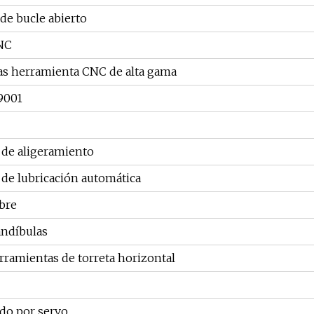
de bucle abierto
NC
s herramienta CNC de alta gama
 9001
 de aligeramiento
 de lubricación automática
bre
andíbulas
rramientas de torreta horizontal
do por servo