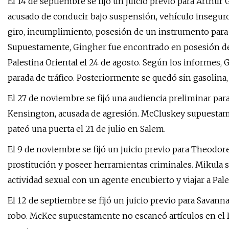
El 14 de septiembre se fijó un juicio previo para Arthur
acusado de conducir bajo suspensión, vehículo inseguro,
giro, incumplimiento, posesión de un instrumento para
Supuestamente, Gingher fue encontrado en posesión de
Palestina Oriental el 24 de agosto. Según los informes,
parada de tráfico. Posteriormente se quedó sin gasolina,
El 27 de noviembre se fijó una audiencia preliminar para 
Kensington, acusada de agresión. McCluskey supuestam
pateó una puerta el 21 de julio en Salem.
El 9 de noviembre se fijó un juicio previo para Theodore
prostitución y poseer herramientas criminales. Mikula
actividad sexual con un agente encubierto y viajar a Pales
El 12 de septiembre se fijó un juicio previo para Savann
robo. McKee supuestamente no escaneó artículos en el Do