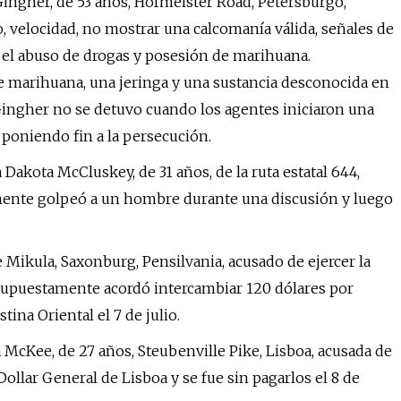
 Gingher, de 53 años, Hofmeister Road, Petersburgo,
 velocidad, no mostrar una calcomanía válida, señales de
 el abuso de drogas y posesión de marihuana.
 marihuana, una jeringa y una sustancia desconocida en
 Gingher no se detuvo cuando los agentes iniciaron una
 poniendo fin a la persecución.
Dakota McCluskey, de 31 años, de la ruta estatal 644,
ente golpeó a un hombre durante una discusión y luego
 Mikula, Saxonburg, Pensilvania, acusado de ejercer la
 supuestamente acordó intercambiar 120 dólares por
tina Oriental el 7 de julio.
a McKee, de 27 años, Steubenville Pike, Lisboa, acusada de
llar General de Lisboa y se fue sin pagarlos el 8 de