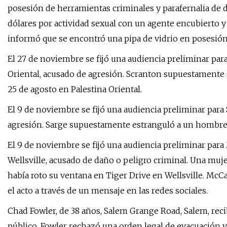
posesión de herramientas criminales y parafernalia de 
dólares por actividad sexual con un agente encubierto y v
informó que se encontró una pipa de vidrio en posesión 
El 27 de noviembre se fijó una audiencia preliminar para
Oriental, acusado de agresión. Scranton supuestamente 
25 de agosto en Palestina Oriental.
El 9 de noviembre se fijó una audiencia preliminar par
agresión. Sarge supuestamente estranguló a un hombre 
El 9 de noviembre se fijó una audiencia preliminar para
Wellsville, acusado de daño o peligro criminal. Una mujer
había roto su ventana en Tiger Drive en Wellsville. Mc
el acto a través de un mensaje en las redes sociales.
Chad Fowler, de 38 años, Salem Grange Road, Salem, reci
público. Fowler rechazó una orden legal de evacuación y