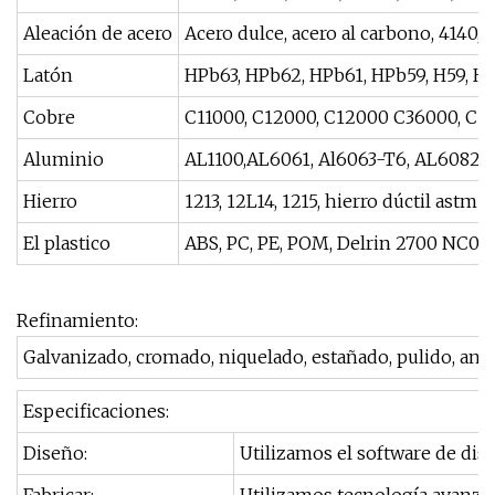
Aleación de acero
Acero dulce, acero al carbono, 4140
Latón
HPb63, HPb62, HPb61, HPb59, H59, H
Cobre
C11000, C12000, C12000 C36000, C100
Aluminio
AL1100,AL6061, Al6063-T6, AL6082, A
Hierro
1213, 12L14, 1215, hierro dúctil astm 
El plastico
ABS, PC, PE, POM, Delrin 2700 NC010, n
Refinamiento:
Galvanizado, cromado, niquelado, estañado, pulido, anod
Especificaciones:
Diseño:
Utilizamos el software de dis