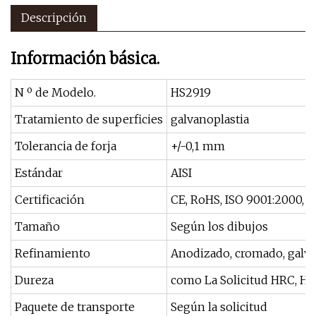
Descripción
Información básica.
N º de Modelo.
HS2919
Tratamiento de superficies
galvanoplastia
Tolerancia de forja
+/-0,1 mm
Estándar
AISI
Certificación
CE, RoHS, ISO 9001:2000, T
Tamaño
Según los dibujos
Refinamiento
Anodizado, cromado, galva
Dureza
como La Solicitud HRC, Hb, 
Paquete de transporte
Según la solicitud