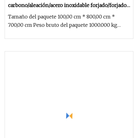
carbono/aleación/acero inoxidable forjado/forjado
en ingeniería y maquinaria de
Tamaño del paquete 100,00 cm * 800,00 cm *
construcción/maquinaria
700,00 cm Peso bruto del paquete 1000.000 kg
agrícola/vehículo/válvula/máquina/piezas de
Wenzhou lianggong forging co.,l
maquinaria