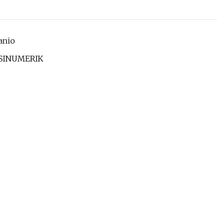
anio
n SINUMERIK